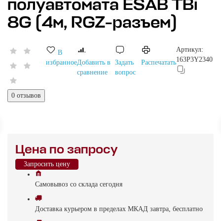
полуавтомата ESAB TBi
8G (4м, RGZ-разъем)
Артикул:
В
163P3Y2340
избранное
Добавить в
Задать
Распечатать
сравнение
вопрос
0 отзывов
Цена по запросу
Запросить цену
Самовывоз
со склада
cегодня
Доставка
курьером в пределах МКАД
завтра, бесплатно