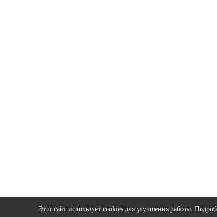
Этот сайт использует cookies для улучшения работы.
Подроб