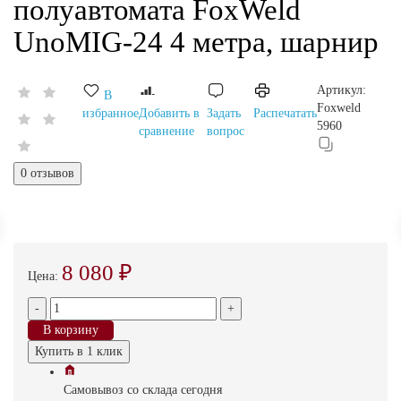
полуавтомата FoxWeld
UnoMIG-24 4 метра, шарнир
Артикул:
В
Foxweld
избранное
Добавить в
Задать
Распечатать
5960
сравнение
вопрос
0 отзывов
8 080 ₽
Цена:
-
+
В корзину
Купить в 1 клик
Самовывоз
со склада
cегодня