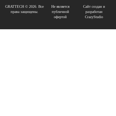
GRATTECH © 2026. Все
Не является
Сайт создан и
права защищены.
публичной
разработан
офертой
CrazyStudio