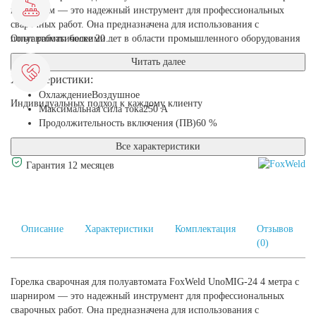
шарниром — это надежный инструмент для профессиональных
сварочных работ. Она предназначена для использования с
полуавтоматическими...
Опыт работы более 20 лет в области промышленного оборудования
Читать далее
Характеристики:
Охлаждение
Воздушное
Индивидуальных подход к каждому клиенту
Максимальная сила тока
250 А
Продолжительность включения (ПВ)
60 %
Все характеристики
Гарантия 12 месяцев
Описание
Характеристики
Комплектация
Отзывов
(0)
Горелка сварочная для полуавтомата FoxWeld UnoMIG-24 4 метра с
шарниром — это надежный инструмент для профессиональных
сварочных работ. Она предназначена для использования с