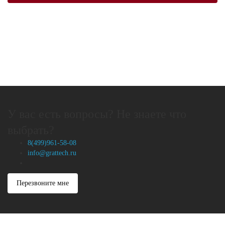
У вас есть вопросы? Не знаете что
выбрать?
8(499)961-58-08
info@grattech.ru
Перезвоните мне