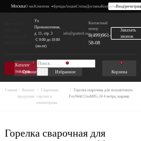
Москва
О нас
Клиентам
Бренды
Акции
Статьи
Доставка
Контакты
Вход/регистрац
Ул.
Контактный
Интернет-
Промышленная,
номер
магазин
Заказать
д. 11, стр. 3
info@grattech.ru
8(499)961-
сварочного
звонок
C 9:00 до 18:00
58-08
оборудования
(пн-пт)
0
0
0
Каталог
товаров
Сравнить
Избранное
Корзина
Главная
Каталог
Cварочные
Горелка сварочная для полуавтомата
продукции
горелки и
FoxWeld UnoMIG-24 4 метра, шарнир
плазмотроны
Горелка сварочная для