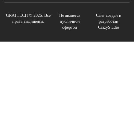
GRATTECH © 2026. Все
Не является
Сайт создан и
права защищены.
публичной
разработан
офертой
CrazyStudio