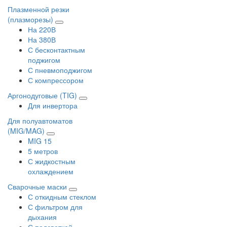
Плазменной резки
(плазморезы)
На 220В
На 380В
С бесконтактным
поджигом
С пневмоподжигом
С компрессором
Аргонодуговые (TIG)
Для инвертора
Для полуавтоматов
(MIG/MAG)
MIG 15
5 метров
С жидкостным
охлаждением
Сварочные маски
С откидным стеклом
С фильтром для
дыхания
С подсветкой