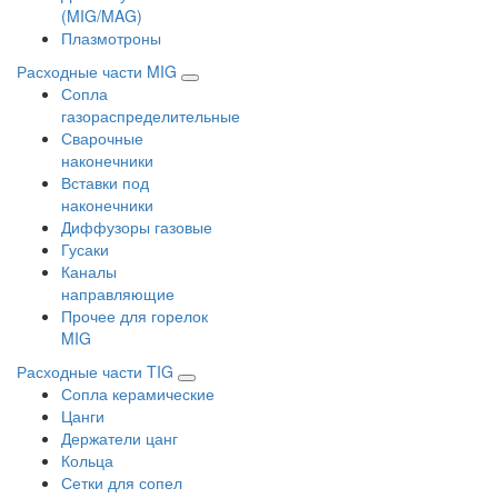
(MIG/MAG)
Плазмотроны
Расходные части MIG
Сопла
газораспределительные
Сварочные
наконечники
Вставки под
наконечники
Диффузоры газовые
Гусаки
Каналы
направляющие
Прочее для горелок
MIG
Расходные части TIG
Сопла керамические
Цанги
Держатели цанг
Кольца
Сетки для сопел