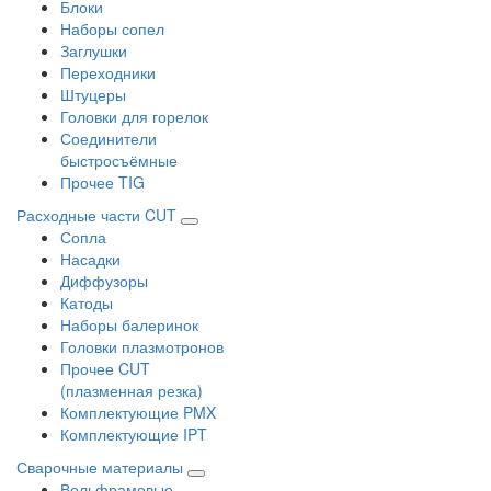
Блоки
Наборы сопел
Заглушки
Переходники
Штуцеры
Головки для горелок
Соединители
быстросъёмные
Прочее TIG
Расходные части CUT
Сопла
Насадки
Диффузоры
Катоды
Наборы балеринок
Головки плазмотронов
Прочее CUT
(плазменная резка)
Комплектующие PMX
Комплектующие IPT
Сварочные материалы
Вольфрамовые