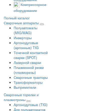
Компрессорное
оборудование
Полный каталог
Сварочные аппараты
Полуавтоматы
(MIG/MAG)
Инверторы
Аргонодуговые
(аргонные) TIG
Точечной контактной
сварки (SPOT)
Лазерной сварки
Плазменной резки
(плазморезы)
Сварочные тракторы
Трансформаторы
Выпрямители
Cварочные горелки и
плазмотроны
Аргонодуговые (TIG)
Для полуавтоматов