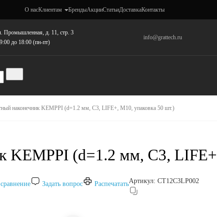
О нас
Клиентам
Бренды
Акции
Статьи
Доставка
Контакты
. Промышленная, д. 11, стр. 3
info@grattech.ru
9:00 до 18:00 (пн-пт)
тный наконечник KEMPPI (d=1.2 мм, C3, LIFE+, M10, упаковка 50 шт.)
 KEMPPI (d=1.2 мм, C3, LIFE+,
Артикул:
CT12C3LP002
 сравнение
Задать вопрос
Распечатать