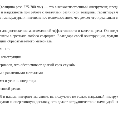
олщина реза 225-300 мм) — это высококачественный инструмент, предн
ь и надежность при работе с металлами различной толщины, гарантируя 
 температуры и интенсивное использование, что делает его идеальным в
и для достижения максимальной эффективности и качества реза. Он подх
ментом в арсенале любого сварщика. Благодаря своей конструкции, мунд
ации обрабатываемого материала.
E 1/8:
 конструкции.
ериалов, что обеспечивает долгий срок службы.
ты с различными металлами.
мя и усилия оператора.
венной резки.
в нашем интернет-магазине, вы получаете не только надежный инструм
упки и оперативную доставку, что делает сотрудничество с нами удобн