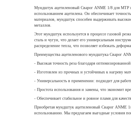
Мундштук ацетиленовый Сварог ANME 1/8 для МТР (т
использованием ацетилена. Он обеспечивает точност
материалов, мундштук способен выдерживать высокие
металлов.
Этот мундштук используется в процессе газовой резк
сталь и чугун, что делает его универсальным инстру
распределение тепла, что позволяет избежать деформ
Преимущества ацетиленового мундштука Сварог ANM
- Высокая точность реза благодаря оптимизированной
- Изготовлен из прочных и устойчивых к нагреву мат
- Универсальность в применении: подходит для рабо
- Простота использования и замены, что экономит вре
- Обеспечивает стабильное и ровное пламя для качест
Приобретая мундштук ацетиленовый Сварог ANME 1/8 
использованию. Мы предлагаем выгодные условия пок