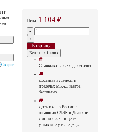
МТР
1 104 ₽
енный
Цена:
езки
-
+
В корзину
Купить в 1 клик
Самовывоз
со склада
cегодня
Доставка
курьером в
пределах МКАД
завтра,
бесплатно
Доставка
по России с
помощью СДЭК и Деловые
Линии
сроки и цену
узнавайте у менеджера