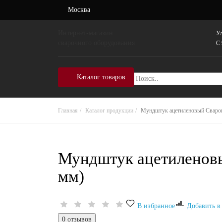
Москва
Интернет-магазин
Ул
сварочного оборудования
C 
Каталог товаров
Главная
Каталог продукции
Мундштук ацетиленовый Сварог
Мундштук ацетиленовы
мм)
В избранное
Добавить в
0 отзывов