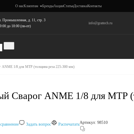
О нас
Клиентам
Бренды
Акции
Статьи
Доставка
Контакты
. Промышленная, д. 11, стр. 3
info@grattech.ru
9:00 до 18:00 (пн-пт)
 ANME 1/8 для МТР (толщина реза 225-300 мм)
й Сварог ANME 1/8 для МТР (
Артикул:
98510
 сравнение
Задать вопрос
Распечатать