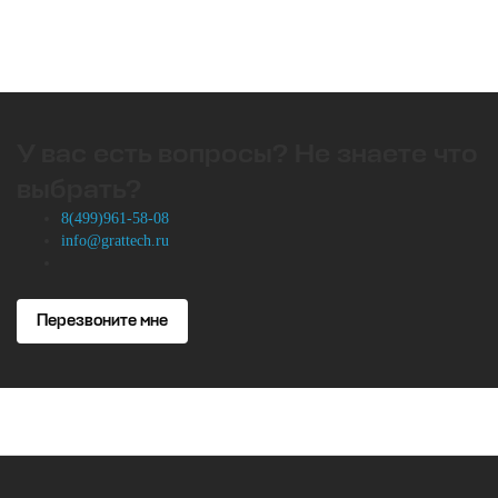
У вас есть вопросы? Не знаете что
выбрать?
8(499)961-58-08
info@grattech.ru
Перезвоните мне