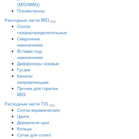
(MIG/MAG)
Плазмотроны
Расходные части MIG
Сопла
газораспределительные
Сварочные
наконечники
Вставки под
наконечники
Диффузоры газовые
Гусаки
Каналы
направляющие
Прочее для горелок
MIG
Расходные части TIG
Сопла керамические
Цанги
Держатели цанг
Кольца
Сетки для сопел