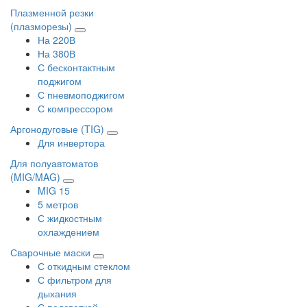
Плазменной резки
(плазморезы)
На 220В
На 380В
С бесконтактным
поджигом
С пневмоподжигом
С компрессором
Аргонодуговые (TIG)
Для инвертора
Для полуавтоматов
(MIG/MAG)
MIG 15
5 метров
С жидкостным
охлаждением
Сварочные маски
С откидным стеклом
С фильтром для
дыхания
С подсветкой