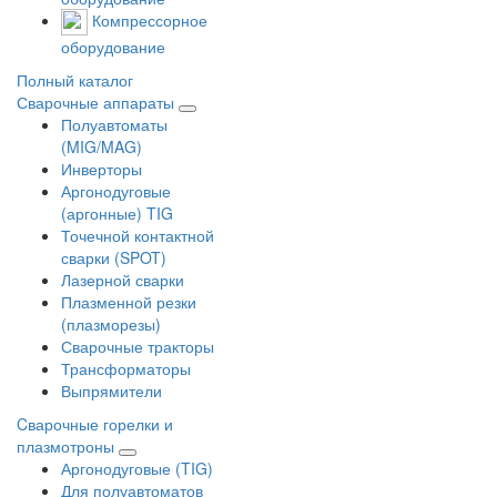
Компрессорное
оборудование
Полный каталог
Сварочные аппараты
Полуавтоматы
(MIG/MAG)
Инверторы
Аргонодуговые
(аргонные) TIG
Точечной контактной
сварки (SPOT)
Лазерной сварки
Плазменной резки
(плазморезы)
Сварочные тракторы
Трансформаторы
Выпрямители
Cварочные горелки и
плазмотроны
Аргонодуговые (TIG)
Для полуавтоматов