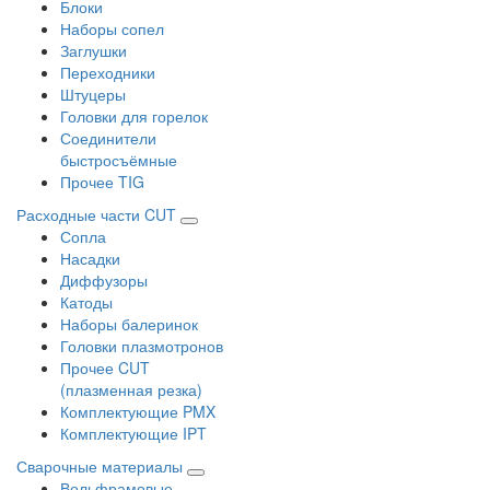
Блоки
Наборы сопел
Заглушки
Переходники
Штуцеры
Головки для горелок
Соединители
быстросъёмные
Прочее TIG
Расходные части CUT
Сопла
Насадки
Диффузоры
Катоды
Наборы балеринок
Головки плазмотронов
Прочее CUT
(плазменная резка)
Комплектующие PMX
Комплектующие IPT
Сварочные материалы
Вольфрамовые