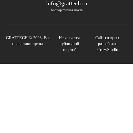
info@grattech.ru
Корпоративная почта
GRATTECH © 2026. Все
Не является
Сайт создан и
права защищены.
публичной
разработан
офертой
CrazyStudio