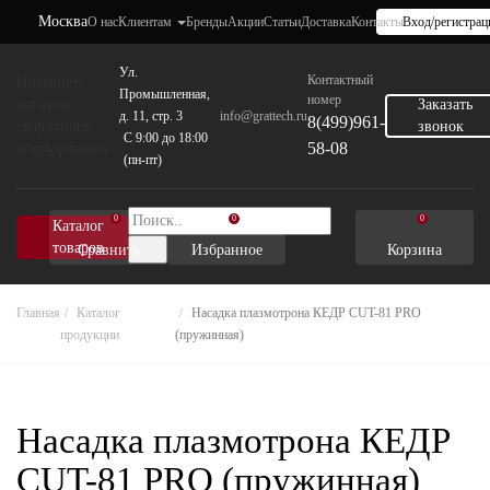
Москва
О нас
Клиентам
Бренды
Акции
Статьи
Доставка
Контакты
Вход/регистрац
Ул.
Контактный
Интернет-
Промышленная,
номер
магазин
Заказать
д. 11, стр. 3
info@grattech.ru
8(499)961-
сварочного
звонок
C 9:00 до 18:00
58-08
оборудования
(пн-пт)
0
0
0
Каталог
товаров
Сравнить
Избранное
Корзина
Главная
Каталог
Насадка плазмотрона КЕДР CUT-81 PRO
продукции
(пружинная)
Насадка плазмотрона КЕДР
CUT-81 PRO (пружинная)