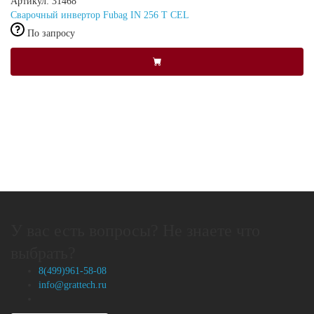
Артикул: 31468
Сварочный инвертор Fubag IN 256 T CEL
По запросу
У вас есть вопросы? Не знаете что
выбрать?
8(499)961-58-08
info@grattech.ru