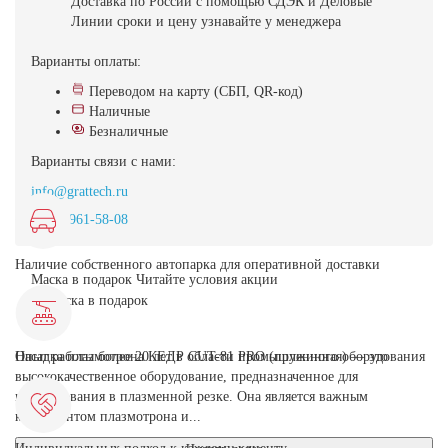
Доставка
по России с помощью СДЭК и Деловые
Линии
сроки и цену узнавайте у менеджера
Варианты оплаты:
Переводом на карту (СБП, QR-код)
Наличные
Безналичные
Варианты связи с нами:
info@grattech.ru
8(499)961-58-08
Наличие собственного автопарка для оперативной доставки
Маска в подарок
Читайте условия акции
Насадка плазмотрона КЕДР CUT-81 PRO (пружинная) — это
Опыт работы более 20 лет в области промышленного оборудования
высококачественное оборудование, предназначенное для
использования в плазменной резке. Она является важным
компонентом плазмотрона и...