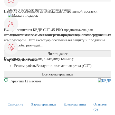
Маска в подарок
Читайте условия акции
Наличие собственного автопарка для оперативной доставки
Насадка защитная КЕДР CUT-45 PRO предназначена для
использования с плазменными резаками, оснащенными встроенным
Опыт работы более 20 лет в области промышленного оборудования
компрессором. Этот аксессуар обеспечивает защиту и продление
срока службы режущей...
Читать далее
Индивидуальных подход к каждому клиенту
Характеристики:
Режим работы
Воздушно-плазменная резка (CUT)
Все характеристики
Гарантия 12 месяцев
Описание
Характеристики
Комплектация
Отзывов
(0)