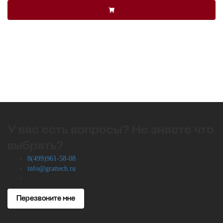
У вас есть вопросы? Не знаете что
выбрать?
8(499)961-58-08
info@grattech.ru
Перезвоните мне