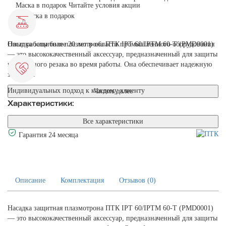
Маска в подарок
Читайте условия акции
Насадка защитная плазмотрона ПТК IPT 60/IPTM 60-T (PMD0001)
Опыт работы более 20 лет в области промышленного оборудования
— это высококачественный аксессуар, предназначенный для защиты
плазменного резака во время работы. Она обеспечивает надежную
защиту...
Индивидуальных подход к каждому клиенту
Читать далее
Характеристики:
Все характеристики
Гарантия 24 месяца
Описание
Комплектация
Отзывов (0)
Насадка защитная плазмотрона ПТК IPT 60/IPTM 60-T (PMD0001)
— это высококачественный аксессуар, предназначенный для защиты