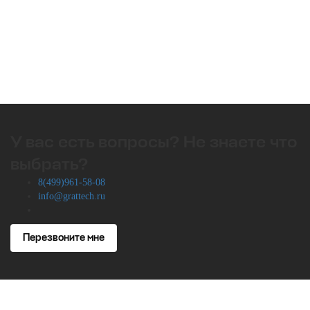
У вас есть вопросы? Не знаете что
выбрать?
8(499)961-58-08
info@grattech.ru
Перезвоните мне