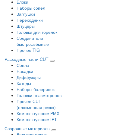
Блоки
Наборы сопел
Заглушки
Переходники
Штуцеры
Головки для горелок
Соединители
быстросъёмные
Прочее TIG
Расходные части CUT
Сопла
Насадки
Диффузоры
Катоды
Наборы балеринок
Головки плазмотронов
Прочее CUT
(плазменная резка)
Комплектующие PMX
Комплектующие IPT
Сварочные материалы
Вольфрамовые