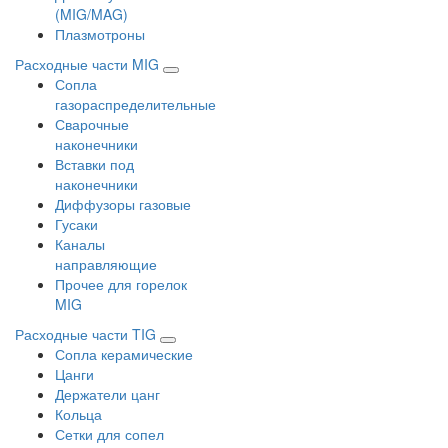
(MIG/MAG)
Плазмотроны
Расходные части MIG
Сопла
газораспределительные
Сварочные
наконечники
Вставки под
наконечники
Диффузоры газовые
Гусаки
Каналы
направляющие
Прочее для горелок
MIG
Расходные части TIG
Сопла керамические
Цанги
Держатели цанг
Кольца
Сетки для сопел