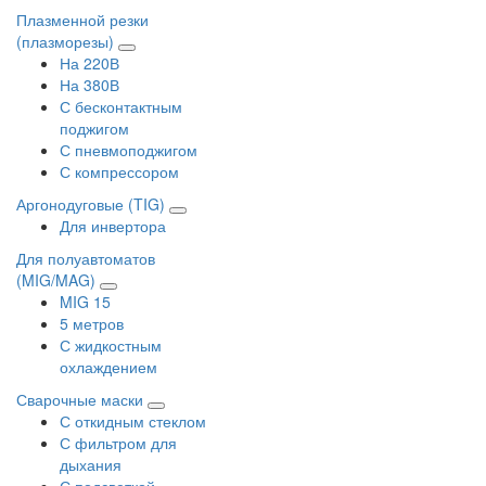
Плазменной резки
(плазморезы)
На 220В
На 380В
С бесконтактным
поджигом
С пневмоподжигом
С компрессором
Аргонодуговые (TIG)
Для инвертора
Для полуавтоматов
(MIG/MAG)
MIG 15
5 метров
С жидкостным
охлаждением
Сварочные маски
С откидным стеклом
С фильтром для
дыхания
С подсветкой