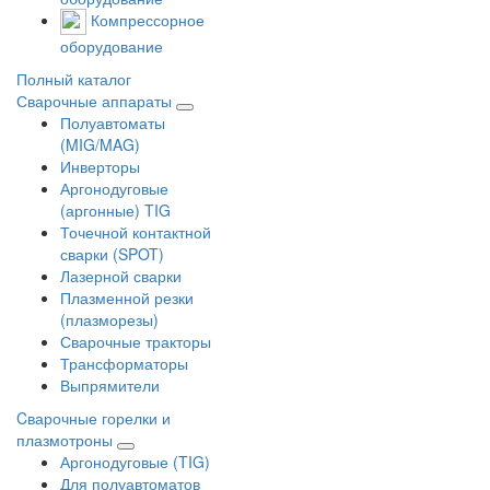
Компрессорное
оборудование
Полный каталог
Сварочные аппараты
Полуавтоматы
(MIG/MAG)
Инверторы
Аргонодуговые
(аргонные) TIG
Точечной контактной
сварки (SPOT)
Лазерной сварки
Плазменной резки
(плазморезы)
Сварочные тракторы
Трансформаторы
Выпрямители
Cварочные горелки и
плазмотроны
Аргонодуговые (TIG)
Для полуавтоматов