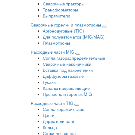
Сварочные тракторы
Трансформаторы
Выпрямители
Cварочные горелки и плазмотроны
Аргонодуговые (TIG)
Для полуавтоматов (MIG/MAG)
Плазмотроны
Расходные части MIG
Сопла газораспределительные
Сварочные наконечники
Вставки под наконечники
Диффузоры газовые
Гусаки
Каналы направляющие
Прочее для горелок MIG
Расходные части TIG
Сопла керамические
Цанги
Держатели цанг
Кольца
Сетки для сопел