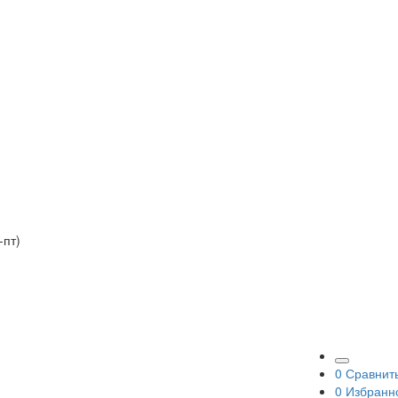
-пт)
0
Сравнит
0
Избранн