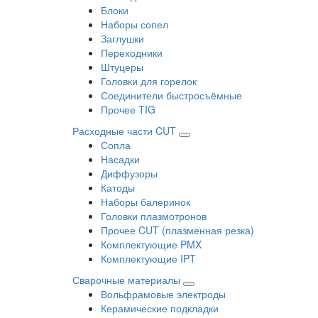
Блоки
Наборы сопел
Заглушки
Переходники
Штуцеры
Головки для горелок
Соединители быстросъёмные
Прочее TIG
Расходные части CUT
Сопла
Насадки
Диффузоры
Катоды
Наборы балеринок
Головки плазмотронов
Прочее CUT (плазменная резка)
Комплектующие PMX
Комплектующие IPT
Сварочные материалы
Вольфрамовые электроды
Керамические подкладки