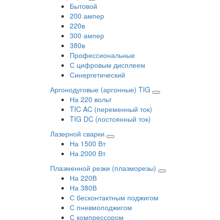
Бытовой
200 ампер
220в
300 ампер
380в
Профессиональные
С цифровым дисплеем
Синергетический
Аргонодуговые (аргонные) TIG
На 220 вольт
TIC AC (переменный ток)
TIG DC (постоянный ток)
Лазерной сварки
На 1500 Вт
На 2000 Вт
Плазменной резки (плазморезы)
На 220В
На 380В
С бесконтактным поджигом
С пневмоподжигом
С компрессором