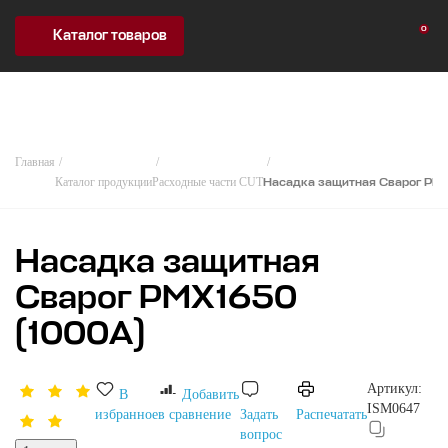
0
Каталог товаров
Главная
Каталог продукции
Расходные части CUT
Насадка защитная Сварог PMX
Насадка защитная
Сварог PMX1650
(1000А)
Артикул:
В
Добавить
ISM0647
избранное
в сравнение
Задать
Распечатать
вопрос