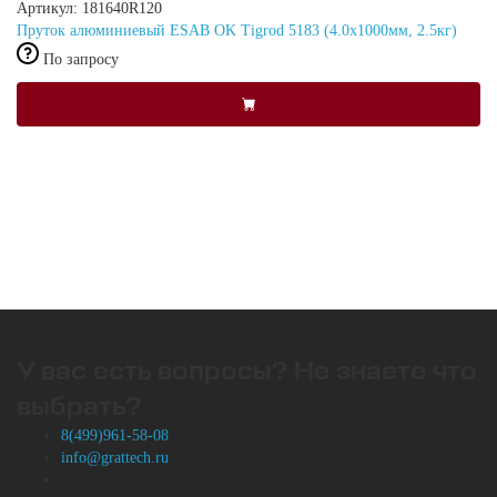
Артикул: 181640R120
Пруток алюминиевый ESAB OK Tigrod 5183 (4.0x1000мм, 2.5кг)
По запросу
У вас есть вопросы? Не знаете что
выбрать?
8(499)961-58-08
info@grattech.ru