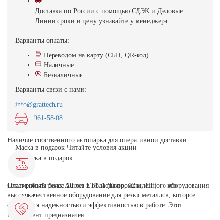
Доставка
по России с помощью СДЭК и Деловые
Линии
сроки и цену узнавайте у менеджера
Варианты оплаты:
Переводом на карту (СБП, QR-код)
Наличные
Безналичные
Варианты связи с нами:
info@grattech.ru
8(499)961-58-08
Наличие собственного автопарка для оперативной доставки
Маска в подарок
Читайте условия акции
Плазменный резак Aurora LT151 (Евро, 12 м, HF) — это
Опыт работы более 20 лет в области промышленного оборудования
высококачественное оборудование для резки металлов, которое
отличается надежностью и эффективностью в работе. Этот
инструмент предназначен...