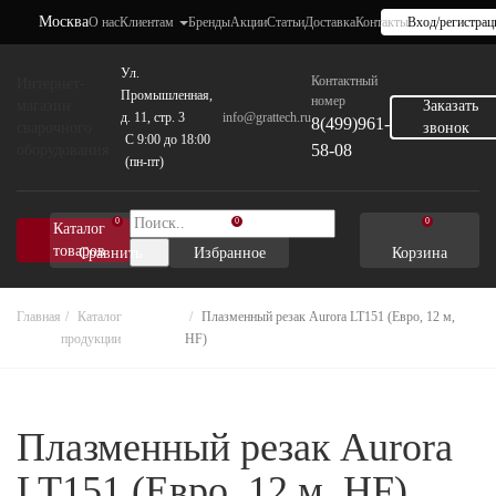
Москва
О нас
Клиентам
Бренды
Акции
Статьи
Доставка
Контакты
Вход/регистрац
Ул.
Контактный
Интернет-
Промышленная,
номер
магазин
Заказать
д. 11, стр. 3
info@grattech.ru
8(499)961-
сварочного
звонок
C 9:00 до 18:00
58-08
оборудования
(пн-пт)
0
0
0
Каталог
товаров
Сравнить
Избранное
Корзина
Главная
Каталог
Плазменный резак Aurora LT151 (Евро, 12 м,
продукции
HF)
Плазменный резак Aurora
LT151 (Евро, 12 м, HF)