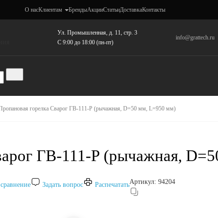
О нас
Клиентам
Бренды
Акции
Статьи
Доставка
Контакты
Ул. Промышленная, д. 11, стр. 3
info@grattech.ru
ния
C 9:00 до 18:00 (пн-пт)
Пропановая горелка Сварог ГВ-111-Р (рычажная, D=50 мм, L=950 мм)
арог ГВ-111-Р (рычажная, D=5
Артикул:
94204
 сравнение
Задать вопрос
Распечатать