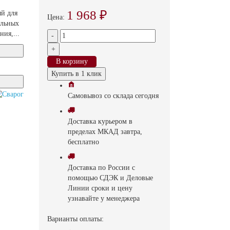
1 968 ₽
ый для
Цена:
ельных
ия,...
-
+
В корзину
Купить в 1 клик
Самовывоз
со склада
cегодня
Доставка
курьером в
пределах МКАД
завтра,
бесплатно
Доставка
по России с
помощью СДЭК и Деловые
Линии
сроки и цену
узнавайте у менеджера
Варианты оплаты: