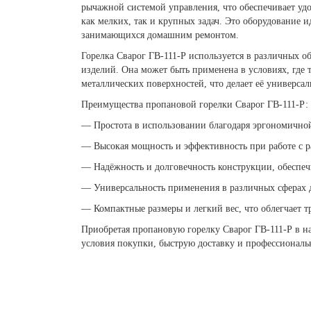
рычажной системой управления, что обеспечивает удо
как мелких, так и крупных задач. Это оборудование 
занимающихся домашним ремонтом.
Горелка Сварог ГВ-111-Р используется в различных о
изделий. Она может быть применена в условиях, где т
металлических поверхностей, что делает её универса
Преимущества пропановой горелки Сварог ГВ-111-Р:
— Простота в использовании благодаря эргономично
— Высокая мощность и эффективность при работе с 
— Надёжность и долговечность конструкции, обеспе
— Универсальность применения в различных сферах д
— Компактные размеры и легкий вес, что облегчает т
Приобретая пропановую горелку Сварог ГВ-111-Р в н
условия покупки, быструю доставку и профессионал