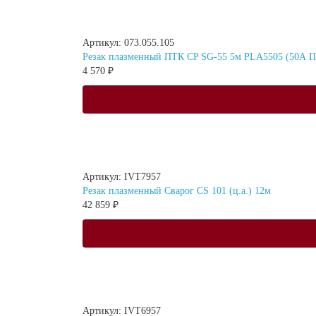
Артикул: 073.055.105
Резак плазменный ПТК CP SG-55 5м PLA5505 (50А ПВ
4 570 ₽
Артикул: IVT7957
Резак плазменный Сварог CS 101 (ц.а.) 12м
42 859 ₽
Артикул: IVT6957