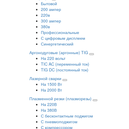
Бытовой
200 ампер
220в
300 ампер
380в
Профессиональные
С цифровым дисплеем
Синергетический
Аргонодуговые (аргонные) TIG
На 220 вольт
TIC AC (переменный ток)
TIG DC (постоянный ток)
Лазерной сварки
На 1500 Вт
На 2000 Вт
Плазменной резки (плазморезы)
На 220В
На 380В
С бесконтактным поджигом
С пневмоподжигом
С компрессором