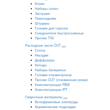
Блоки
Наборы сопел
Заглушки
Переходники
Штуцеры
Головки для горелок
Соединители быстросъёмные
Прочее TIG
Расходные части CUT
Сопла
Насадки
Диффузоры
Катоды
Наборы балеринок
Головки плазмотронов
Прочее CUT (плазменная резка)
Комплектующие PMX
Комплектующие IPT
Сварочные материалы
Вольфрамовые электроды
Керамические подкладки