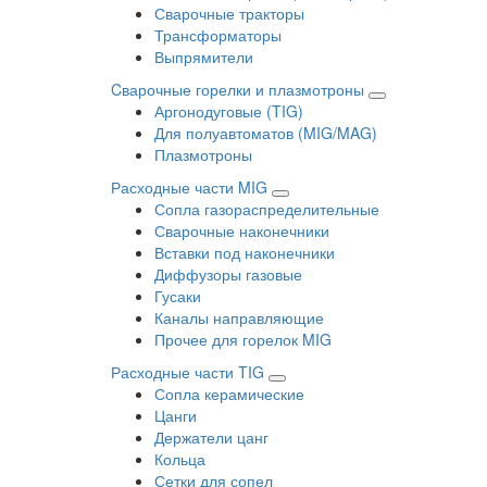
Сварочные тракторы
Трансформаторы
Выпрямители
Cварочные горелки и плазмотроны
Аргонодуговые (TIG)
Для полуавтоматов (MIG/MAG)
Плазмотроны
Расходные части MIG
Сопла газораспределительные
Сварочные наконечники
Вставки под наконечники
Диффузоры газовые
Гусаки
Каналы направляющие
Прочее для горелок MIG
Расходные части TIG
Сопла керамические
Цанги
Держатели цанг
Кольца
Сетки для сопел