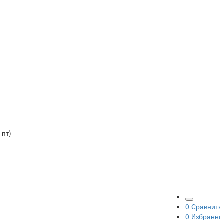
-пт)
0
Сравнит
0
Избранн