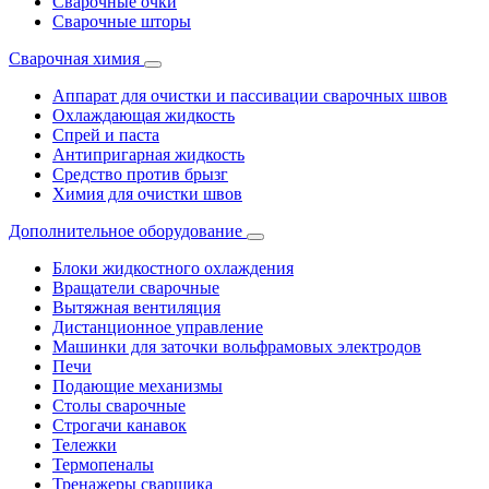
Сварочные очки
Сварочные шторы
Сварочная химия
Аппарат для очистки и пассивации сварочных швов
Охлаждающая жидкость
Спрей и паста
Антипригарная жидкость
Средство против брызг
Химия для очистки швов
Дополнительное оборудование
Блоки жидкостного охлаждения
Вращатели сварочные
Вытяжная вентиляция
Дистанционное управление
Машинки для заточки вольфрамовых электродов
Печи
Подающие механизмы
Столы сварочные
Строгачи канавок
Тележки
Термопеналы
Тренажеры сварщика