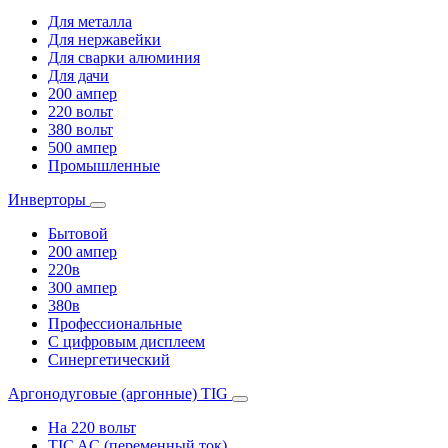
Для металла
Для нержавейки
Для сварки алюминия
Для дачи
200 ампер
220 вольт
380 вольт
500 ампер
Промышленные
Инверторы
Бытовой
200 ампер
220в
300 ампер
380в
Профессиональные
С цифровым дисплеем
Синергетический
Аргонодуговые (аргонные) TIG
На 220 вольт
TIC AC (переменный ток)