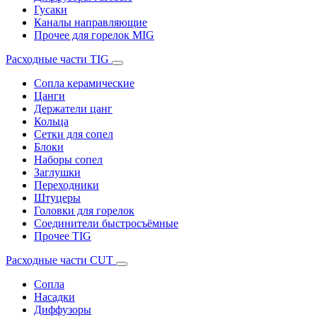
Гусаки
Каналы направляющие
Прочее для горелок MIG
Расходные части TIG
Сопла керамические
Цанги
Держатели цанг
Кольца
Сетки для сопел
Блоки
Наборы сопел
Заглушки
Переходники
Штуцеры
Головки для горелок
Соединители быстросъёмные
Прочее TIG
Расходные части CUT
Сопла
Насадки
Диффузоры