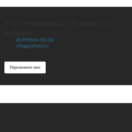
У вас есть вопросы? Не знаете что
выбрать?
8(499)961-58-08
info@grattech.ru
Перезвоните мне