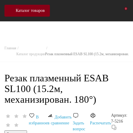
0
Каталог товаров
Главная
Каталог продукции
Резак плазменный ESAB SL100 (15.2м, механизирован. 18
Резак плазменный ESAB
SL100 (15.2м,
механизирован. 180°)
Артикул:
В
Добавить
7-5216
избранное
в сравнение
Задать
Распечатать
вопрос