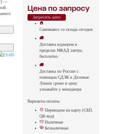
°) —
Цена по запросу
ной
льного
Запросить цену
Самовывоз
со склада
cегодня
Доставка
курьером в
пределах МКАД
завтра,
бесплатно
Доставка
по России с
помощью СДЭК и Деловые
Линии
сроки и цену
узнавайте у менеджера
Варианты оплаты:
Переводом на карту (СБП,
QR-код)
Наличные
Безналичные