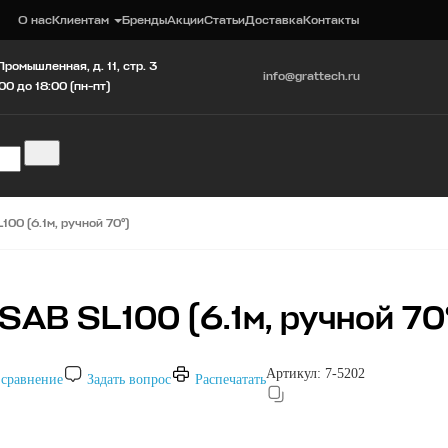
О нас
Клиентам
Бренды
Акции
Статьи
Доставка
Контакты
Промышленная, д. 11, стр. 3
info@grattech.ru
00 до 18:00 (пн-пт)
00 (6.1м, ручной 70°)
AB SL100 (6.1м, ручной 70
Артикул:
7-5202
 сравнение
Задать вопрос
Распечатать