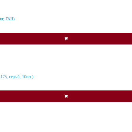
кг, ГАН)
75, серый, 10шт.)