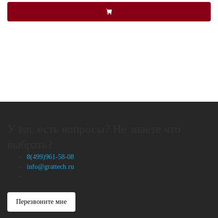
У вас есть вопросы? Не знаете что
выбрать?
8(499)961-58-08
info@grattech.ru
Перезвоните мне