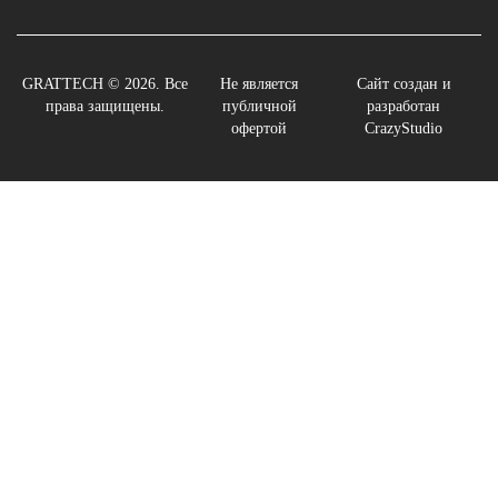
GRATTECH © 2026. Все
Не является
Сайт создан и
права защищены.
публичной
разработан
офертой
CrazyStudio