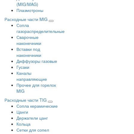
(MIG/MAG)
Плазмотроны
Расходные части MIG
Сопла
газораспределительные
Сварочные
наконечники
Вставки под
наконечники
Диффузоры газовые
Гусаки
Каналы
направляющие
Прочее для горелок
MIG
Расходные части TIG
Сопла керамические
Цанги
Держатели цанг
Кольца
Сетки для сопел