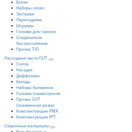
Блоки
Наборы сопел
Заглушки
Переходники
Штуцеры
Головки для горелок
Соединители
быстросъёмные
Прочее TIG
Расходные части CUT
Сопла
Насадки
Диффузоры
Катоды
Наборы балеринок
Головки плазмотронов
Прочее CUT
(плазменная резка)
Комплектующие PMX
Комплектующие IPT
Сварочные материалы
Вольфрамовые