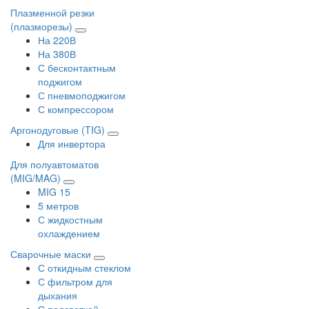
Плазменной резки
(плазморезы)
На 220В
На 380В
С бесконтактным
поджигом
С пневмоподжигом
С компрессором
Аргонодуговые (TIG)
Для инвертора
Для полуавтоматов
(MIG/MAG)
MIG 15
5 метров
С жидкостным
охлаждением
Сварочные маски
С откидным стеклом
С фильтром для
дыхания
С подсветкой