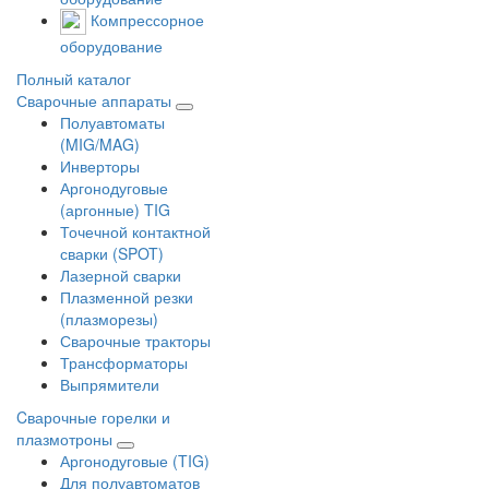
Компрессорное
оборудование
Полный каталог
Сварочные аппараты
Полуавтоматы
(MIG/MAG)
Инверторы
Аргонодуговые
(аргонные) TIG
Точечной контактной
сварки (SPOT)
Лазерной сварки
Плазменной резки
(плазморезы)
Сварочные тракторы
Трансформаторы
Выпрямители
Cварочные горелки и
плазмотроны
Аргонодуговые (TIG)
Для полуавтоматов