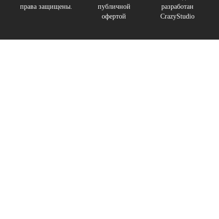
права защищены.
публичной
разработан
офертой
CrazyStudio