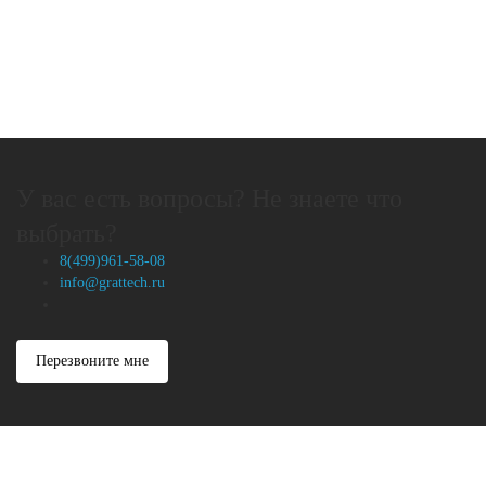
У вас есть вопросы? Не знаете что
выбрать?
8(499)961-58-08
info@grattech.ru
Перезвоните мне