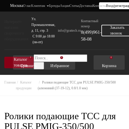
Москва
О нас
Клиентам
Бренды
Акции
Статьи
Доставка
Контакты
Вход/регистрац
Ул.
Контактный
Интернет-
Промышленная,
номер
магазин
Заказать
д. 11, стр. 3
info@grattech.ru
8(499)961-
сварочного
звонок
C 9:00 до 18:00
58-08
оборудования
(пн-пт)
0
0
0
Каталог
товаров
Сравнить
Избранное
Корзина
Главная
Каталог
Ролики подающие TCC для PULSE PMIG-350/500
продукции
(алюминий (37-19-12), 0.8/1.0 мм)
Ролики подающие TCC для
PULSE PMIG-350/500