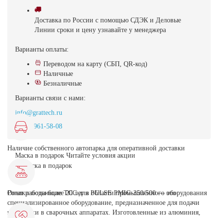
Доставка
по России с помощью СДЭК и Деловые
Линии
сроки и цену узнавайте у менеджера
Варианты оплаты:
Переводом на карту (СБП, QR-код)
Наличные
Безналичные
Варианты связи с нами:
info@grattech.ru
8(499)961-58-08
Наличие собственного автопарка для оперативной доставки
Маска в подарок
Читайте условия акции
Ролики подающие TCC для PULSE PMIG-350/500 — это
Опыт работы более 20 лет в области промышленного оборудования
специализированное оборудование, предназначенное для подачи
проволоки в сварочных аппаратах. Изготовленные из алюминия,