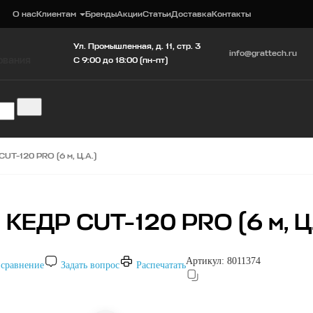
О нас
Клиентам
Бренды
Акции
Статьи
Доставка
Контакты
Ул. Промышленная, д. 11, стр. 3
info@grattech.ru
ования
C 9:00 до 18:00 (пн-пт)
UT-120 PRO (6 м, Ц.А.)
КЕДР CUT-120 PRO (6 м, Ц.
Артикул:
8011374
 сравнение
Задать вопрос
Распечатать