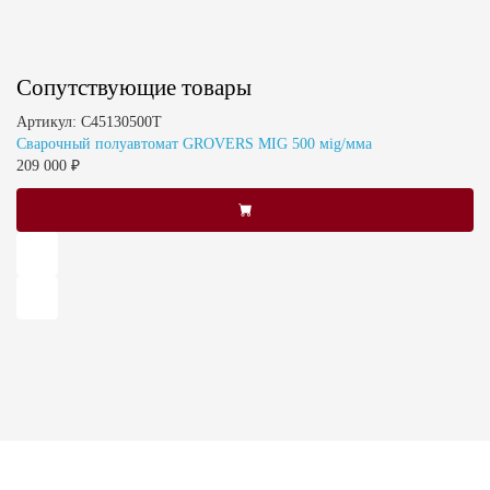
Сопутствующие товары
Артикул: C45130500T
Ар
Сварочный полуавтомат GROVERS MIG 500 мig/мма
Св
209 000 ₽