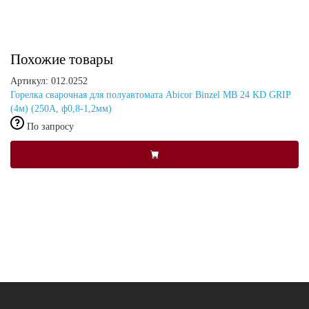
Похожие товары
Артикул: 012.0252
Ар
Горелка сварочная для полуавтомата Abicor Binzel MB 24 KD GRIP
Го
(4м) (250А, ф0,8-1,2мм)
3м
По запросу