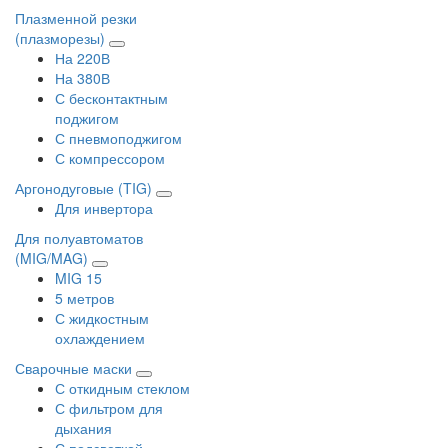
Плазменной резки
(плазморезы)
На 220В
На 380В
С бесконтактным
поджигом
С пневмоподжигом
С компрессором
Аргонодуговые (TIG)
Для инвертора
Для полуавтоматов
(MIG/MAG)
MIG 15
5 метров
С жидкостным
охлаждением
Сварочные маски
С откидным стеклом
С фильтром для
дыхания
С подсветкой