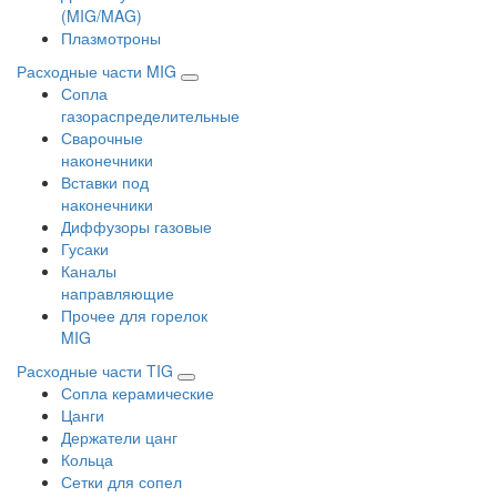
(MIG/MAG)
Плазмотроны
Расходные части MIG
Сопла
газораспределительные
Сварочные
наконечники
Вставки под
наконечники
Диффузоры газовые
Гусаки
Каналы
направляющие
Прочее для горелок
MIG
Расходные части TIG
Сопла керамические
Цанги
Держатели цанг
Кольца
Сетки для сопел