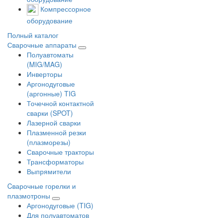
Компрессорное
оборудование
Полный каталог
Сварочные аппараты
Полуавтоматы
(MIG/MAG)
Инверторы
Аргонодуговые
(аргонные) TIG
Точечной контактной
сварки (SPOT)
Лазерной сварки
Плазменной резки
(плазморезы)
Сварочные тракторы
Трансформаторы
Выпрямители
Cварочные горелки и
плазмотроны
Аргонодуговые (TIG)
Для полуавтоматов