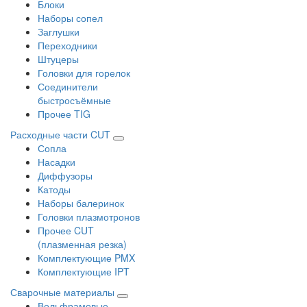
Блоки
Наборы сопел
Заглушки
Переходники
Штуцеры
Головки для горелок
Соединители
быстросъёмные
Прочее TIG
Расходные части CUT
Сопла
Насадки
Диффузоры
Катоды
Наборы балеринок
Головки плазмотронов
Прочее CUT
(плазменная резка)
Комплектующие PMX
Комплектующие IPT
Сварочные материалы
Вольфрамовые