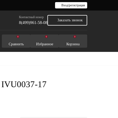
Вход/регистрация
Контактный номер
Заказать звонок
8(499)961-58-08
0
0
0
Сравнить
Избранное
Корзина
) IVU0037-17