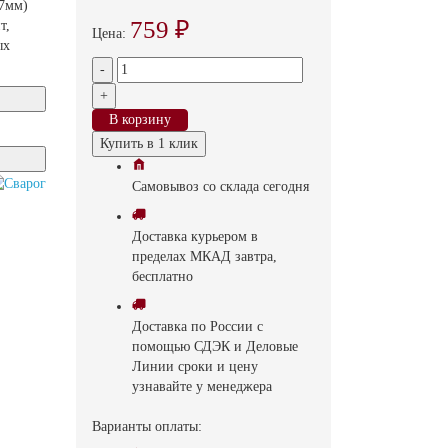
.7мм)
759 ₽
т,
Цена:
ых
-
+
В корзину
Купить в 1 клик
Самовывоз
со склада
cегодня
Доставка
курьером в
пределах МКАД
завтра,
бесплатно
Доставка
по России с
помощью СДЭК и Деловые
Линии
сроки и цену
узнавайте у менеджера
Варианты оплаты: