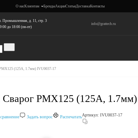
О нас
Клиентам
Бренды
Акции
Статьи
Доставка
Контакты
. Промышленная, д. 11, стр. 3
info@grattech.ru
9:00 до 18:00 (пн-пт)
 PMX125 (125А, 1.7мм) IVU0037-17
а Сварог PMX125 (125А, 1.7мм
Артикул:
IVU0037-17
 сравнение
Задать вопрос
Распечатать