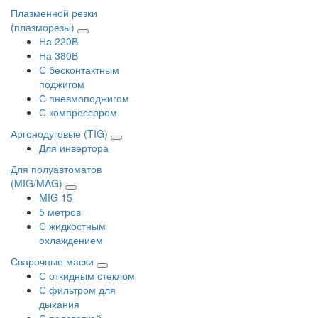
Плазменной резки
(плазморезы)
На 220В
На 380В
С бесконтактным
поджигом
С пневмоподжигом
С компрессором
Аргонодуговые (TIG)
Для инвертора
Для полуавтоматов
(MIG/MAG)
MIG 15
5 метров
С жидкостным
охлаждением
Сварочные маски
С откидным стеклом
С фильтром для
дыхания
С подсветкой