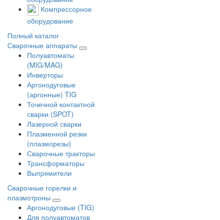
Компрессорное
оборудование
Полный каталог
Сварочные аппараты
Полуавтоматы
(MIG/MAG)
Инверторы
Аргонодуговые
(аргонные) TIG
Точечной контактной
сварки (SPOT)
Лазерной сварки
Плазменной резки
(плазморезы)
Сварочные тракторы
Трансформаторы
Выпрямители
Cварочные горелки и
плазмотроны
Аргонодуговые (TIG)
Для полуавтоматов