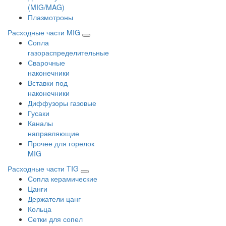
(MIG/MAG)
Плазмотроны
Расходные части MIG
Сопла
газораспределительные
Сварочные
наконечники
Вставки под
наконечники
Диффузоры газовые
Гусаки
Каналы
направляющие
Прочее для горелок
MIG
Расходные части TIG
Сопла керамические
Цанги
Держатели цанг
Кольца
Сетки для сопел