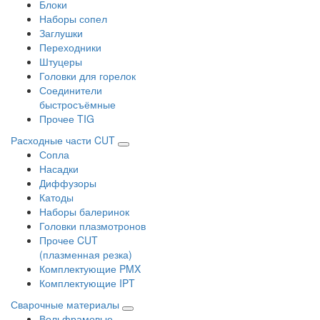
Блоки
Наборы сопел
Заглушки
Переходники
Штуцеры
Головки для горелок
Соединители
быстросъёмные
Прочее TIG
Расходные части CUT
Сопла
Насадки
Диффузоры
Катоды
Наборы балеринок
Головки плазмотронов
Прочее CUT
(плазменная резка)
Комплектующие PMX
Комплектующие IPT
Сварочные материалы
Вольфрамовые