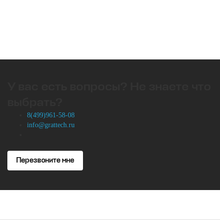
У вас есть вопросы? Не знаете что
выбрать?
8(499)961-58-08
info@grattech.ru
Перезвоните мне