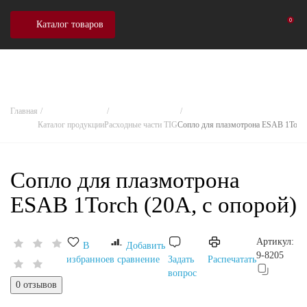
0
Каталог товаров
Главная
Каталог продукции
Расходные части TIG
Сопло для плазмотрона ESAB 1Torch 
Сопло для плазмотрона
ESAB 1Torch (20А, с опорой)
Артикул:
В
Добавить
9-8205
избранное
в сравнение
Задать
Распечатать
вопрос
0 отзывов