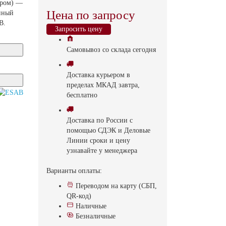
ором) —
Цена по запросу
нный
B.
Запросить цену
Самовывоз
со склада
cегодня
Доставка
курьером в
пределах МКАД
завтра,
бесплатно
Доставка
по России с
помощью СДЭК и Деловые
Линии
сроки и цену
узнавайте у менеджера
Варианты оплаты:
Переводом на карту (СБП,
QR-код)
Наличные
Безналичные