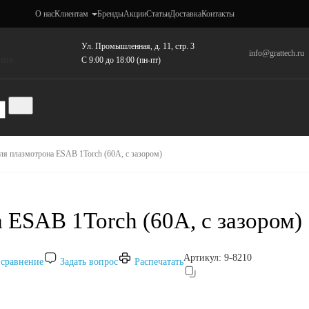
О нас
Клиентам
Бренды
Акции
Статьи
Доставка
Контакты
Ул. Промышленная, д. 11, стр. 3
info@grattech.ru
ния
C 9:00 до 18:00 (пн-пт)
ля плазмотрона ESAB 1Torch (60А, с зазором)
 ESAB 1Torch (60А, с зазором)
Артикул:
9-8210
 сравнение
Задать вопрос
Распечатать