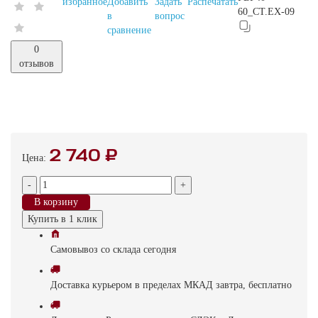
избранное
Добавить
Задать
Распечатать
60_CT.EX-09
в
вопрос
сравнение
0
отзывов
2 740 ₽
Цена:
-
+
В корзину
Купить в 1 клик
Самовывоз
со склада
cегодня
Доставка
курьером в пределах МКАД
завтра, бесплатно