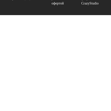
офертой
CrazyStudio