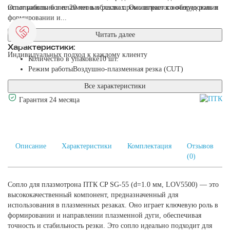
использования в плазменных резаках. Оно играет ключевую роль в
Опыт работы более 20 лет в области промышленного оборудования
формировании и...
Читать далее
Характеристики:
Индивидуальных подход к каждому клиенту
Количество в упаковке
10 шт.
Режим работы
Воздушно-плазменная резка (CUT)
Все характеристики
Гарантия 24 месяца
Описание
Характеристики
Комплектация
Отзывов
(0)
Сопло для плазмотрона ПТК CP SG-55 (d=1.0 мм, LOV5500) — это
высококачественный компонент, предназначенный для
использования в плазменных резаках. Оно играет ключевую роль в
формировании и направлении плазменной дуги, обеспечивая
точность и стабильность резки. Это сопло идеально подходит для