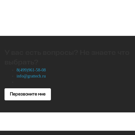
У вас есть вопросы? Не знаете что
выбрать?
8(499)961-58-08
info@grattech.ru
Перезвоните мне