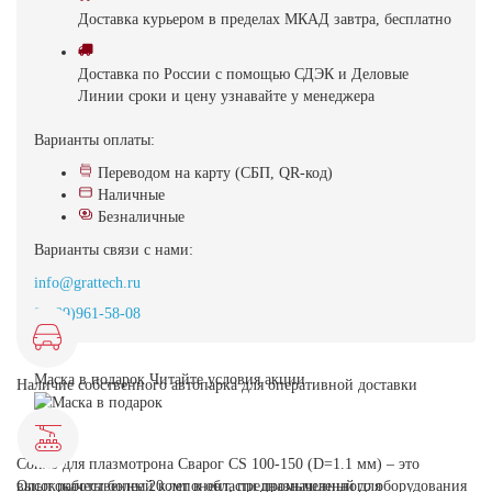
Доставка
курьером в пределах МКАД
завтра, бесплатно
Доставка
по России с помощью СДЭК и Деловые
Линии
сроки и цену узнавайте у менеджера
Варианты оплаты:
Переводом на карту (СБП, QR-код)
Наличные
Безналичные
Варианты связи с нами:
info@grattech.ru
8(499)961-58-08
Маска в подарок
Читайте условия акции
Наличие собственного автопарка для оперативной доставки
Сопло для плазмотрона Сварог CS 100-150 (D=1.1 мм) – это
высококачественный компонент, предназначенный для
Опыт работы более 20 лет в области промышленного оборудования