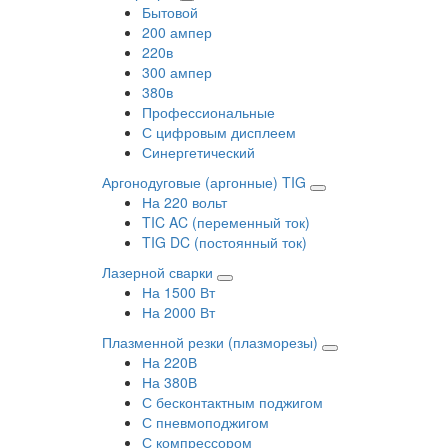
Бытовой
200 ампер
220в
300 ампер
380в
Профессиональные
С цифровым дисплеем
Синергетический
Аргонодуговые (аргонные) TIG
На 220 вольт
TIC AC (переменный ток)
TIG DC (постоянный ток)
Лазерной сварки
На 1500 Вт
На 2000 Вт
Плазменной резки (плазморезы)
На 220В
На 380В
С бесконтактным поджигом
С пневмоподжигом
С компрессором