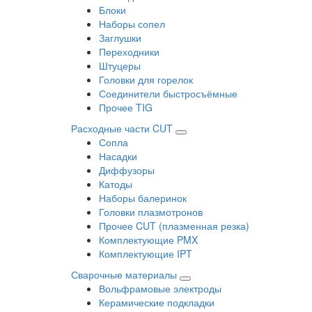
Блоки
Наборы сопел
Заглушки
Переходники
Штуцеры
Головки для горелок
Соединители быстросъёмные
Прочее TIG
Расходные части CUT
Сопла
Насадки
Диффузоры
Катоды
Наборы балеринок
Головки плазмотронов
Прочее CUT (плазменная резка)
Комплектующие PMX
Комплектующие IPT
Сварочные материалы
Вольфрамовые электроды
Керамические подкладки