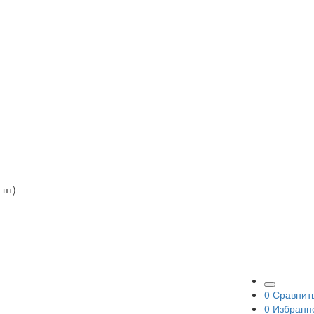
-пт)
0
Сравнит
0
Избранн