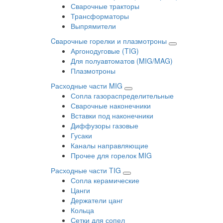
Сварочные тракторы
Трансформаторы
Выпрямители
Cварочные горелки и плазмотроны
Аргонодуговые (TIG)
Для полуавтоматов (MIG/MAG)
Плазмотроны
Расходные части MIG
Сопла газораспределительные
Сварочные наконечники
Вставки под наконечники
Диффузоры газовые
Гусаки
Каналы направляющие
Прочее для горелок MIG
Расходные части TIG
Сопла керамические
Цанги
Держатели цанг
Кольца
Сетки для сопел