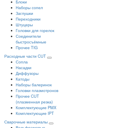
Блоки
Наборы сопел
Заглушки
Переходники
Штуцеры
Головки для горелок
Соединители
быстросъёмные
Прочее TIG
Расходные части CUT
Сопла
Насадки
Диффузоры
Катоды
Наборы балеринок
Головки плазмотронов
Прочее CUT
(плазменная резка)
Комплектующие PMX
Комплектующие IPT
Сварочные материалы
Вольфрамовые