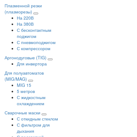
Плазменной резки
(плазморезы)
На 220В
На 380В
С бесконтактным
поджигом
С пневмоподжигом
С компрессором
Аргонодуговые (TIG)
Для инвертора
Для полуавтоматов
(MIG/MAG)
MIG 15
5 метров
С жидкостным
охлаждением
Сварочные маски
С откидным стеклом
С фильтром для
дыхания
С подсветкой