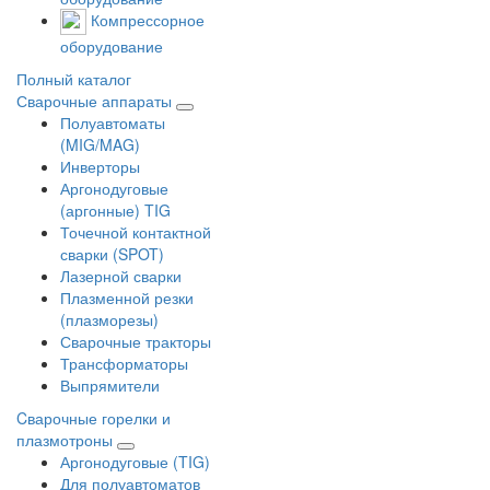
Компрессорное
оборудование
Полный каталог
Сварочные аппараты
Полуавтоматы
(MIG/MAG)
Инверторы
Аргонодуговые
(аргонные) TIG
Точечной контактной
сварки (SPOT)
Лазерной сварки
Плазменной резки
(плазморезы)
Сварочные тракторы
Трансформаторы
Выпрямители
Cварочные горелки и
плазмотроны
Аргонодуговые (TIG)
Для полуавтоматов