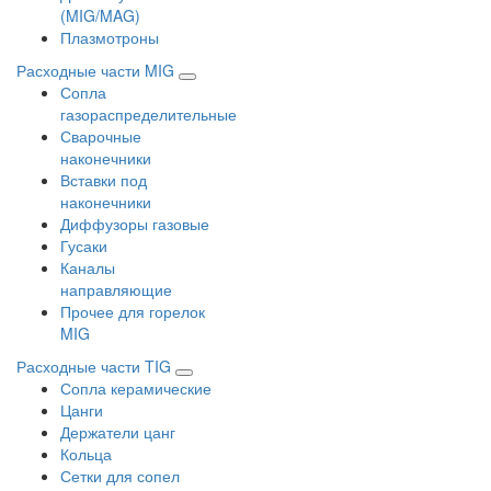
(MIG/MAG)
Плазмотроны
Расходные части MIG
Сопла
газораспределительные
Сварочные
наконечники
Вставки под
наконечники
Диффузоры газовые
Гусаки
Каналы
направляющие
Прочее для горелок
MIG
Расходные части TIG
Сопла керамические
Цанги
Держатели цанг
Кольца
Сетки для сопел