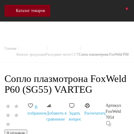
0
Каталог товаров
Главная
Каталог продукции
Расходные части CUT
Сопло плазмотрона FoxWeld Р60 (
Сопло плазмотрона FoxWeld
Р60 (SG55) VARTEG
Артикул:
В
FoxWeld
избранное
Добавить в
Задать
Распечатать
7054
сравнение
вопрос
0 отзывов