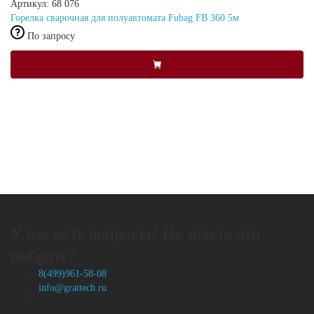
Артикул: 68 076
Горелка сварочная для полуавтомата Fubag FB 360 5м
По запросу
У вас есть вопросы? Не знаете что
выбрать?
8(499)961-58-08
info@grattech.ru