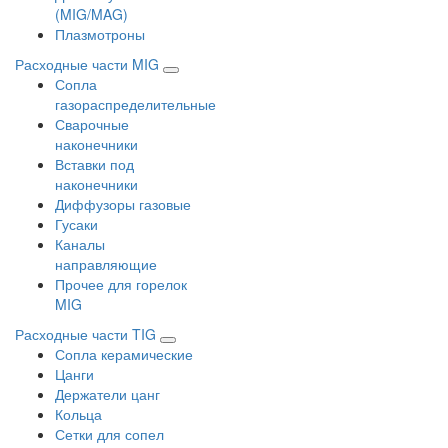
(MIG/MAG)
Плазмотроны
Расходные части MIG
Сопла
газораспределительные
Сварочные
наконечники
Вставки под
наконечники
Диффузоры газовые
Гусаки
Каналы
направляющие
Прочее для горелок
MIG
Расходные части TIG
Сопла керамические
Цанги
Держатели цанг
Кольца
Сетки для сопел