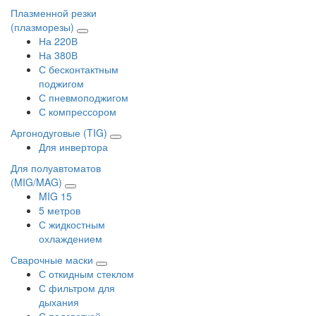
Плазменной резки
(плазморезы)
На 220В
На 380В
С бесконтактным
поджигом
С пневмоподжигом
С компрессором
Аргонодуговые (TIG)
Для инвертора
Для полуавтоматов
(MIG/MAG)
MIG 15
5 метров
С жидкостным
охлаждением
Сварочные маски
С откидным стеклом
С фильтром для
дыхания
С подсветкой