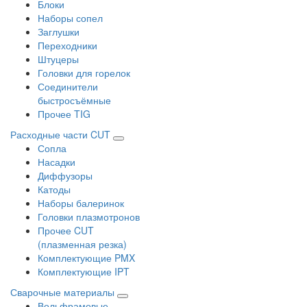
Блоки
Наборы сопел
Заглушки
Переходники
Штуцеры
Головки для горелок
Соединители
быстросъёмные
Прочее TIG
Расходные части CUT
Сопла
Насадки
Диффузоры
Катоды
Наборы балеринок
Головки плазмотронов
Прочее CUT
(плазменная резка)
Комплектующие PMX
Комплектующие IPT
Сварочные материалы
Вольфрамовые