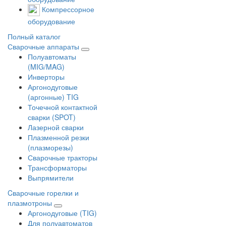
Компрессорное
оборудование
Полный каталог
Сварочные аппараты
Полуавтоматы
(MIG/MAG)
Инверторы
Аргонодуговые
(аргонные) TIG
Точечной контактной
сварки (SPOT)
Лазерной сварки
Плазменной резки
(плазморезы)
Сварочные тракторы
Трансформаторы
Выпрямители
Cварочные горелки и
плазмотроны
Аргонодуговые (TIG)
Для полуавтоматов