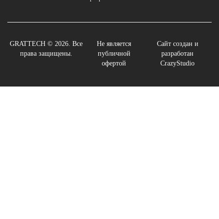
GRATTECH © 2026. Все
Не является
Сайт создан и
права защищены.
публичной
разработан
офертой
CrazyStudio