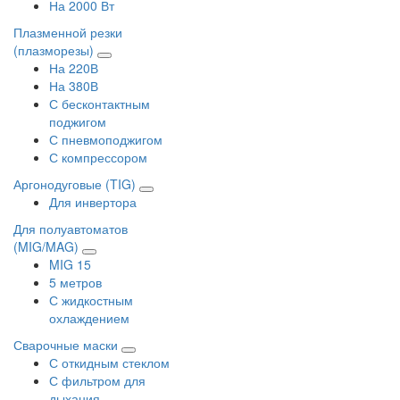
На 2000 Вт
Плазменной резки
(плазморезы)
На 220В
На 380В
С бесконтактным
поджигом
С пневмоподжигом
С компрессором
Аргонодуговые (TIG)
Для инвертора
Для полуавтоматов
(MIG/MAG)
MIG 15
5 метров
С жидкостным
охлаждением
Сварочные маски
С откидным стеклом
С фильтром для
дыхания