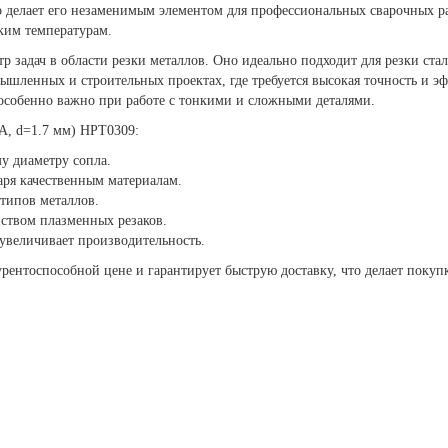
то делает его незаменимым элементом для профессиональных сварочных р
оким температурам.
 задач в области резки металлов. Оно идеально подходит для резки ста
ышленных и строительных проектах, где требуется высокая точность и эф
 особенно важно при работе с тонкими и сложными деталями.
А, d=1.7 мм) HPT0309:
у диаметру сопла.
аря качественным материалам.
типов металлов.
нством плазменных резаков.
 увеличивает производительность.
урентоспособной цене и гарантирует быструю доставку, что делает покуп