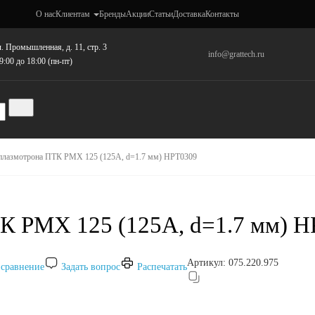
О нас
Клиентам
Бренды
Акции
Статьи
Доставка
Контакты
. Промышленная, д. 11, стр. 3
info@grattech.ru
9:00 до 18:00 (пн-пт)
плазмотрона ПТК PMX 125 (125А, d=1.7 мм) HPT0309
К PMX 125 (125А, d=1.7 мм) 
Артикул:
075.220.975
 сравнение
Задать вопрос
Распечатать