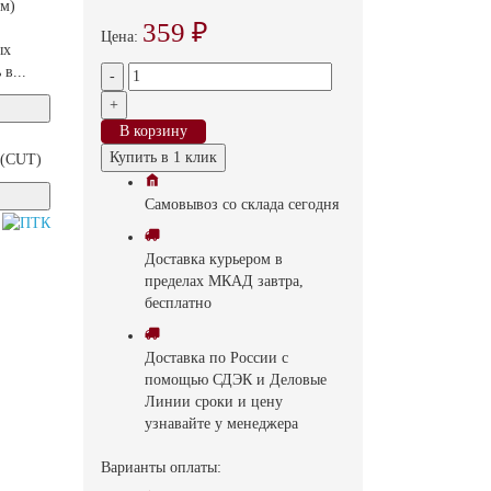
мм)
359 ₽
Цена:
ых
в...
-
+
В корзину
Купить в 1 клик
 (CUT)
Самовывоз
со склада
cегодня
Доставка
курьером в
пределах МКАД
завтра,
бесплатно
Доставка
по России с
помощью СДЭК и Деловые
Линии
сроки и цену
узнавайте у менеджера
Варианты оплаты: