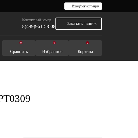
Вход/регистрация
Контактный номер
Заказать звонок
8(499)961-58-08
0
0
0
Сравнить
Избранное
Корзина
HPT0309