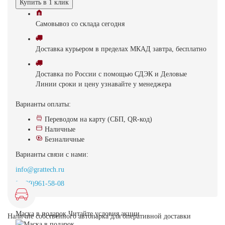
Купить в 1 клик
Самовывоз
со склада
cегодня
Доставка
курьером в пределах МКАД
завтра, бесплатно
Доставка
по России с помощью СДЭК и Деловые
Линии
сроки и цену узнавайте у менеджера
Варианты оплаты:
Переводом на карту (СБП, QR-код)
Наличные
Безналичные
Варианты связи с нами:
info@grattech.ru
8(499)961-58-08
Маска в подарок
Читайте условия акции
Наличие собственного автопарка для оперативной доставки