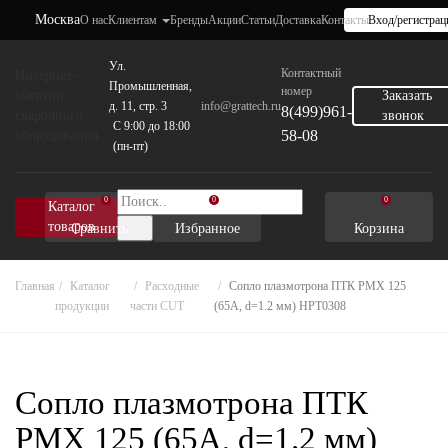
Москва
О нас
Клиентам
Бренды
Акции
Статьи
Доставка
Контакты
Вход/регистрац
Ул.
Контактный
Интернет-
Промышленная,
номер
магазин
Заказать
д. 11, стр. 3
info@grattech.ru
8(499)961-
сварочного
звонок
C 9:00 до 18:00
58-08
оборудования
(пн-пт)
0
0
0
Каталог
товаров
Сравнить
Избранное
Корзина
Главная
Каталог
Расходные
Сопло плазмотрона ПТК PMX 125
продукции
части CUT
(65А, d=1.2 мм) HPT0308
Сопло плазмотрона ПТК
PMX 125 (65А, d=1.2 мм)