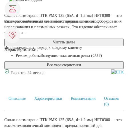
Сопло плазмотрона ПТК PMX 125 (65А, d=1.2 мм) HPT0308 — это
высокотехнологичный компонент, предназначенный для
Опыт работы более 20 лет в области промышленного оборудования
использования в плазменных резаках. Это изделие обеспечивает
точность и...
Читать далее
Индивидуальных подход к каждому клиенту
Характеристики:
Режим работы
Воздушно-плазменная резка (CUT)
Все характеристики
Гарантия 24 месяца
Описание
Характеристики
Комплектация
Отзывов
(0)
Сопло плазмотрона ПТК PMX 125 (65А, d=1.2 мм) HPT0308 — это
высокотехнологичный компонент, предназначенный для