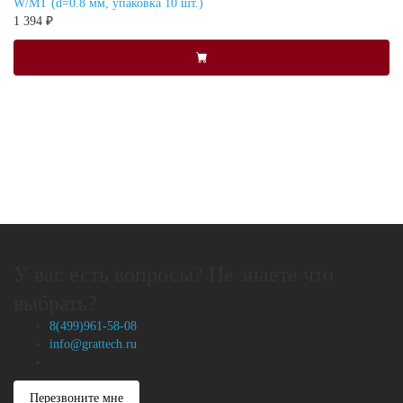
W/MT (d=0.8 мм, упаковка 10 шт.)
1 394 ₽
У вас есть вопросы? Не знаете что
выбрать?
8(499)961-58-08
info@grattech.ru
Перезвоните мне