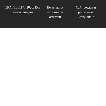
GRATTECH © 2026. Все
Не является
Сайт создан и
права защищены.
публичной
разработан
офертой
CrazyStudio