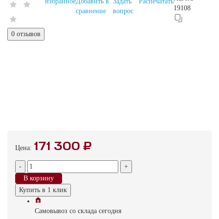
избранное
Добавить в
Задать
Распечатать
19108
сравнение
вопрос
0 отзывов
171 300 ₽
Цена:
-
+
В корзину
Купить в 1 клик
Самовывоз
со склада
cегодня