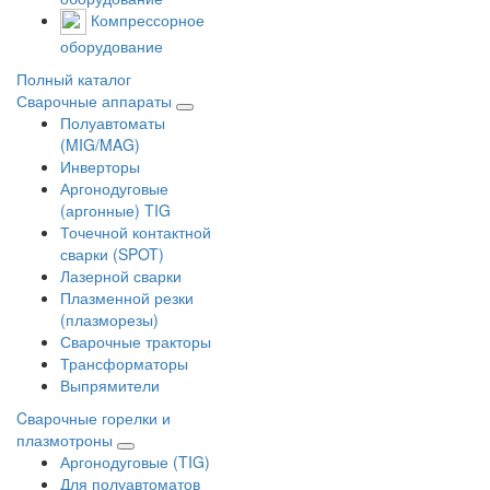
Компрессорное
оборудование
Полный каталог
Сварочные аппараты
Полуавтоматы
(MIG/MAG)
Инверторы
Аргонодуговые
(аргонные) TIG
Точечной контактной
сварки (SPOT)
Лазерной сварки
Плазменной резки
(плазморезы)
Сварочные тракторы
Трансформаторы
Выпрямители
Cварочные горелки и
плазмотроны
Аргонодуговые (TIG)
Для полуавтоматов