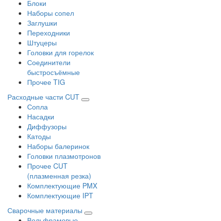
Блоки
Наборы сопел
Заглушки
Переходники
Штуцеры
Головки для горелок
Соединители
быстросъёмные
Прочее TIG
Расходные части CUT
Сопла
Насадки
Диффузоры
Катоды
Наборы балеринок
Головки плазмотронов
Прочее CUT
(плазменная резка)
Комплектующие PMX
Комплектующие IPT
Сварочные материалы
Вольфрамовые