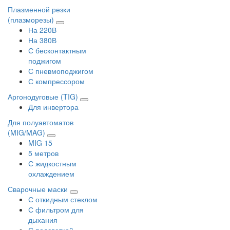
Плазменной резки
(плазморезы)
На 220В
На 380В
С бесконтактным
поджигом
С пневмоподжигом
С компрессором
Аргонодуговые (TIG)
Для инвертора
Для полуавтоматов
(MIG/MAG)
MIG 15
5 метров
С жидкостным
охлаждением
Сварочные маски
С откидным стеклом
С фильтром для
дыхания
С подсветкой