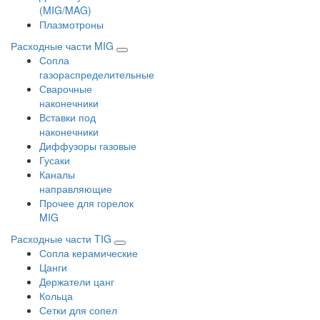
(MIG/MAG)
Плазмотроны
Расходные части MIG
Сопла
газораспределительные
Сварочные
наконечники
Вставки под
наконечники
Диффузоры газовые
Гусаки
Каналы
направляющие
Прочее для горелок
MIG
Расходные части TIG
Сопла керамические
Цанги
Держатели цанг
Кольца
Сетки для сопел