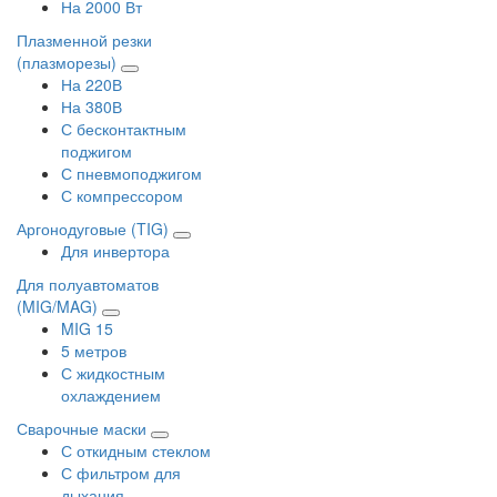
На 2000 Вт
Плазменной резки
(плазморезы)
На 220В
На 380В
С бесконтактным
поджигом
С пневмоподжигом
С компрессором
Аргонодуговые (TIG)
Для инвертора
Для полуавтоматов
(MIG/MAG)
MIG 15
5 метров
С жидкостным
охлаждением
Сварочные маски
С откидным стеклом
С фильтром для
дыхания