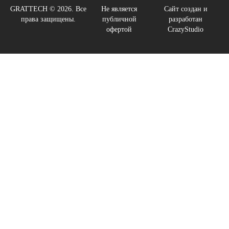
GRATTECH © 2026. Все
Не является
Сайт создан и
права защищены.
публичной
разработан
офертой
CrazyStudio