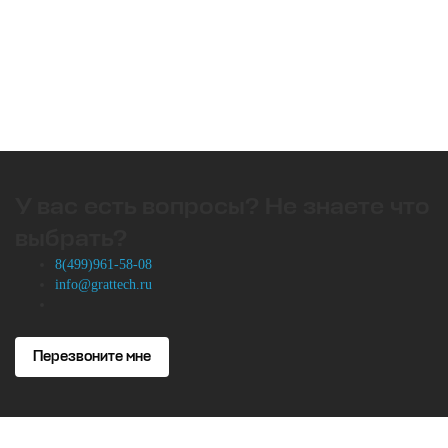
У вас есть вопросы? Не знаете что
выбрать?
8(499)961-58-08
info@grattech.ru
Перезвоните мне