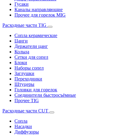
Гусаки
Каналы направляющие
Прочее для горелок MIG
Расходные части TIG
Сопла керамические
Цанги
Держатели цанг
Кольца
Сетки для сопел
Блоки
Наборы сопел
Заглушки
Переходники
Штуцеры
Головки для горелок
Соединители быстросъёмные
Прочее TIG
Расходные части CUT
Сопла
Насадки
Диффузоры