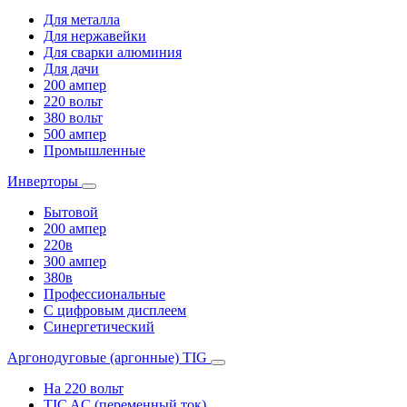
Для металла
Для нержавейки
Для сварки алюминия
Для дачи
200 ампер
220 вольт
380 вольт
500 ампер
Промышленные
Инверторы
Бытовой
200 ампер
220в
300 ампер
380в
Профессиональные
С цифровым дисплеем
Синергетический
Аргонодуговые (аргонные) TIG
На 220 вольт
TIC AC (переменный ток)