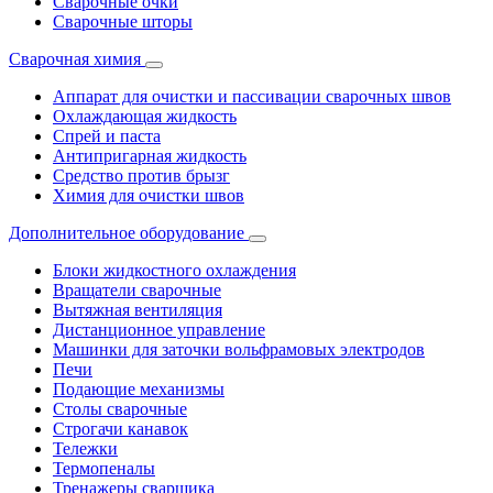
Сварочные очки
Сварочные шторы
Сварочная химия
Аппарат для очистки и пассивации сварочных швов
Охлаждающая жидкость
Спрей и паста
Антипригарная жидкость
Средство против брызг
Химия для очистки швов
Дополнительное оборудование
Блоки жидкостного охлаждения
Вращатели сварочные
Вытяжная вентиляция
Дистанционное управление
Машинки для заточки вольфрамовых электродов
Печи
Подающие механизмы
Столы сварочные
Строгачи канавок
Тележки
Термопеналы
Тренажеры сварщика