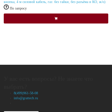
кнопка, 4 м силовой кабель, газ: без гайки, без разъёма и КО, ж/о)
По запросу
У вас есть вопросы? Не знаете что
выбрать?
8(499)961-58-08
info@grattech.ru