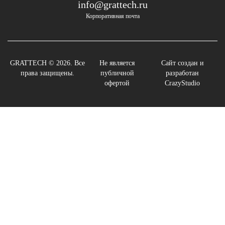
info@grattech.ru
Корпоративная почта
GRATTECH © 2026. Все
Не является
Сайт создан и
права защищены.
публичной
разработан
офертой
CrazyStudio