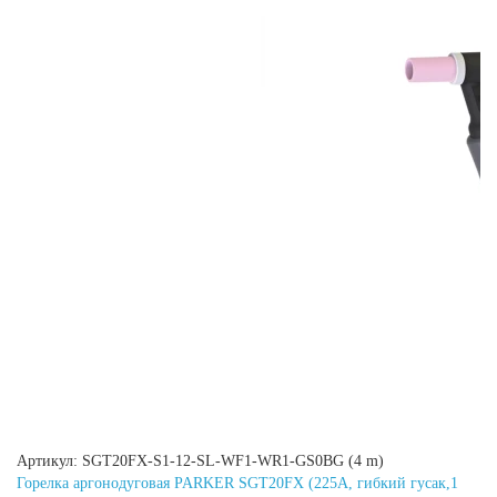
Артикул: SGT20FX-S1-12-SL-WF1-WR1-GS0BG (4 m)
Горелка аргонодуговая PARKER SGT20FX (225A, гибкий гусак,1